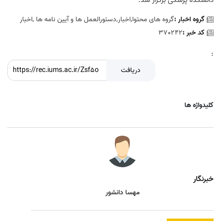
دانشکده پزشکی برگزار شد.
گروه اخبار :
گروه های محتوا,اخبار,دستورالعمل ها و آیین نامه ها ,اخبار
کد خبر :
370242
:
دریافت
کلیدواژه ها
خبرنگار
مهسا دانشور